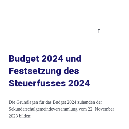
Zum
Inhalt
springen
Toggle
Navigation
in Worten
Budget 2024 und
Festsetzung des
in Zahlen
Steuerfusses 2024
Ausblick 2024
Die Grundlagen für das Budget 2024 zuhanden der
Suche
Sekundarschulgemeindeversammlung vom 22. November
nach:
2023 bilden: